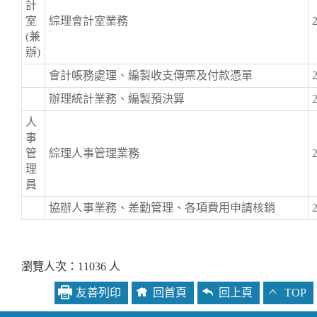
計
室
綜理會計室業務
(兼
辦)
會計帳務處理、編製收支傳票及付款憑單
辦理統計業務、編製預決算
人
事
管
綜理人事管理業務
理
員
協辦人事業務、差勤管理、各項費用申請核銷
瀏覽人次：11036 人
友善列印
回首頁
回上頁
TOP