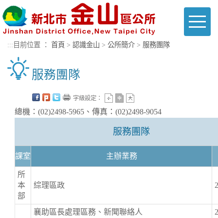
進入內容區塊
Toggl
naviga
:::
目前位置 ：
首頁
>
認識金山
>
公所簡介
>
服務團隊
服務團隊
字級設定：
總機：(02)2498-5965、傳真：(02)2498-9054
服務團隊
課室
主辦業務
所
本
綜理區政
部
襄助區長處理區務、新聞聯絡人