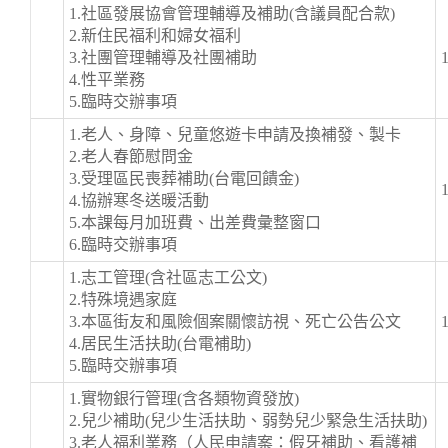
1.社區發展協會管理輔導及補助(含議員配合款)
2.新住民福利和婦女福利
3.社團管理輔導及社團補助
4.性平業務
5.臨時交辦事項
1.老人、身障、兒童悠遊卡申請及換補發、製卡
2.老人春節慰問金
3.受理區民喪葬補助(台電回饋金)
4.協辦寒冬送暖活動
5.本課每月加班費、出差費彙整窗口
6.臨時交辦事項
1.志工管理(含社區志工公文)
2.特殊境遇家庭
3.本區街友和風險個案關懷訪視、死亡公告公文
4.居民生活扶助(台電補助)
5.臨時交辦事項
1.實物銀行管理(含各類物資發放)
2.兒少補助(兒少生活扶助、弱勢兒少緊急生活扶助)
3.老人福利業務（人民申請案：假牙補助、看護補