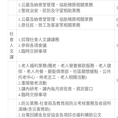
1.公墓及納骨堂管理、協助殯葬相關業務
2.警政治安、民防及守望相助業務
1.公墓及納骨堂管理、協助殯葬相關業務
(
2.原住民、勞工及客家等相關業務
社
會
1.綜理社會人文課課務
人
2.參與各項會議
文
3.臨時交辦事項
課
1.老人福利業務(獨老、老人營養餐飲服務、老人健
保、老人共餐、銀髮俱樂部、社區關懷據點、公共
托老中心、佈老志工、老人相關活動)
2.重陽敬老活動
3.課內研考、課內每月排班表、資訊窗口
4.臨時交辦事項
1.防災業務-社會局及教育局防災考核實務及收容所
演練(含災害救助)
2.台電回饋金及促協金各項綜合福利補助公文