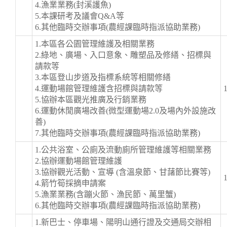
4.漁業業務(封溪護魚)
5.本課研考及議會Q&A等
6.其他臨時交辦事項(農經課臨時指派協助業務)
1.本區各公園管理維護及相關業務
2.綠地、廣場、入口意象、雕塑品及修繕、招標與
請款等
3.本區登山步道及指標系統等相關修繕
4.運動場館管理維護含招標與請款等
5.協辦本區觀光推廣及行銷業務
6.運動休閒廣場改善(微型運動場2.0及場內外設施改
善)
7.其他臨時交辦事項(農經課臨時指派協助業務)
1.公共浴室、公廁及流動廁所管理維護等相關業務
2.協辦運動場館管理維護
3.協辦觀光活動、宣導 (含溫泉節、甘藷節比賽等)
4.箭竹筍採摘申請案
5.漁業業務(含蹦火節、漁民節、萬里蟹)
6.其他臨時交辦事項(農經課臨時指派協助業務)
1.新巴士、停車場、陽明山通行證及交通局交辦相