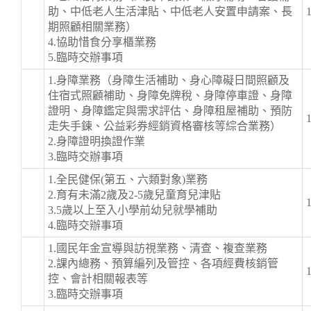
助、中低老人生活津貼、中低老人安置申請案、長
期照顧相關業務）
4.協助惜食分享櫃業務
5.臨時交辦事項
1.身障業務（身障生活補助、身心障礙日間照顧及
住宿式照顧補助、身障免牌稅、身障停車證、身障
證明、身障鑑定與需求評估、身障租屋補助、預防
走失手鍊、公益彩券經銷資格審核等綜合業務）
2.身障證明換證作業
3.臨時交辦事項
1.全民健保(第五、六類對象)業務
2.育有未滿2歲及2-5歲兒童育兒津貼
3.5歲以上至入小學前幼兒就學補助
4.臨時交辦事項
1.國民年金宣導與訪視業務、清查、複查業務
2.課內總務、預算編列及管控、各項經費核銷管
控、會計相關報表等
3.臨時交辦事項