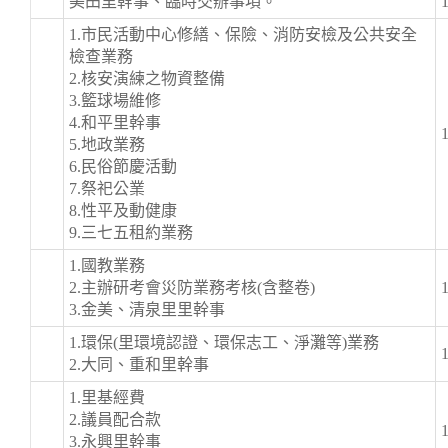
美田里幹事、臨時交辦事項。
1.市民活動中心修繕、保險、消防安檢及公共安全
檢查業務
2.核安演練之物資整備
3.籃球場維修
4.和平里幹事
5.地政業務
6.民俗節慶活動
7.祭祀公業
8.性平及動健康
9.三七五租約業務
1.國教業務
2.主辦研考會災防業務考核(含整卷)
3.金美、清泉里里幹事
1.環保(里環境認證、環保志工、淨灘等)業務
2.大同、重和里幹事
1.里基經費
2.議員配合款
3.永興里幹事