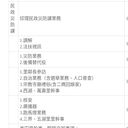
民
政
災
綜理民政災防課業務
防
課
1.調解
2.法扶視訊
1.災防業務
2.後備替代役
1.里鄰長參訪
2.自治業務（含選舉業務、人口普查）
3.宗教寺廟禮俗(含二媽回娘家)
4.西湖、萬壽里幹事
1.核安
2.廣播器
3.跑馬燈業務
4.三界、五湖里里幹事