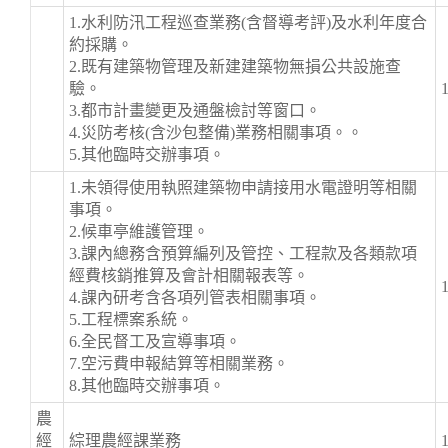
1.水利防汛工程巡查業務(含督導考評)及水利年度合
約採購。
2.既有建築物管理及新建建築物無損公共設施查
驗。
3.都市計畫變更及通盤檢討等窗口。
4.災防考核(含沙包整備)業務相關事項。。
5.其他臨時交辦事項。
1.未領得使用執照建築物申請接用水電證明等相關
事項。
2.候車亭維護管理。
3.課內總務含預算編列及管控、工程款及各類款項
經費核銷推算及會計相關報表等。
4.課內研考含各項列管表相關事項。
5.工程標案系統。
6.全民督工及宣導事項。
7.空污費申報結算等相關業務。
8.其他臨時交辦事項。
農
經
綜理農經課業務