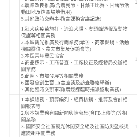
4.農業改良推廣(含農民節、甘藷王比賽、甘藷節活
動田地及焢窯場地借用)
5.其他臨時交辦事項(含課務會議記錄)
1.狂犬病疫苗施打、流浪犬貓、虎頭蜂通報及動物
保護等相關業務
2.本區觀光推廣及行銷業務(牽罟、商家促銷、活動
機關攤位、農夫市集及促銷會等)
3.本區青年農民協會
4.商品標示、工商普查、工廠校正及經發局交辦相
關業務
5.商圈、市場發展等相關業務
6.國發會創生窗口(含座談及訪查聯絡舉辦)
7.其他臨時交辦事項(農經課臨時指派協助業務)
1.本課總務、預算編列、經費核銷、推算及會計相
關報表等
2.與本課業務有關新聞輿情蒐集(含FB上傳等)等相
關業務
3. 國際安全社區觀光休閒安全組及社區防災暨核災
應變組相關業務