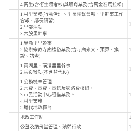
4.衛生(含衛生類考核)與體育業務(含萬金石馬拉松)
1.村里業務(行動治理、里長聯繫會報、里幹事工作
會報、鄰長研習)
2.里鄰活動
3.六股里幹事
1.豐漁里里幹事
2.協辦宗教寺廟禮俗業務(含寺廟來文、預算、換
證、訪查)
1.兩湖里、磺港里里幹事
2.兵役徵勤(不含替代役)
1.公務機車管理
2.水費、電費、電信及網路費核銷。
3.市民活動中心租借業務。
4.村里業務
5.職代地政櫃台
地政工作站
公墓及納骨堂管理、殯葬行政