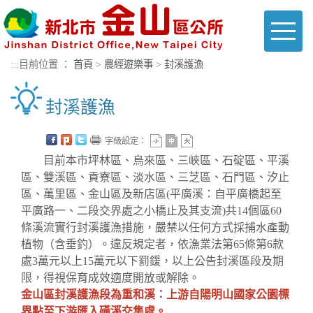
進入內容區塊
Toggl
naviga
:::
目前位置 ：
首頁
>
農經遊樂事
>
封溪護漁
封溪護漁
字級設定：
目前本市坪林區、烏來區、三峽區、石碇區、平溪
區、雙溪區、貢寮區、淡水區、三芝區、石門區、汐止
區、萬里區、金山區及新店區(平廣溪：自平廣橋起至
平廣路一、二段交界處之小橋止及其支流)共14個區60
條溪流實行封溪護漁措施，嚴禁以任何方式採捕水產動
植物（含垂釣）。違反規定者，依漁業法第65條第6款
處3萬元以上15萬元以下罰鍰，以上公告封溪區段及期
限，得視保育成效適度開放或解除。
金山區封溪護漁段為重和溪：上游自陽明山國家公園標
界點至下游匯入磺溪交集處。