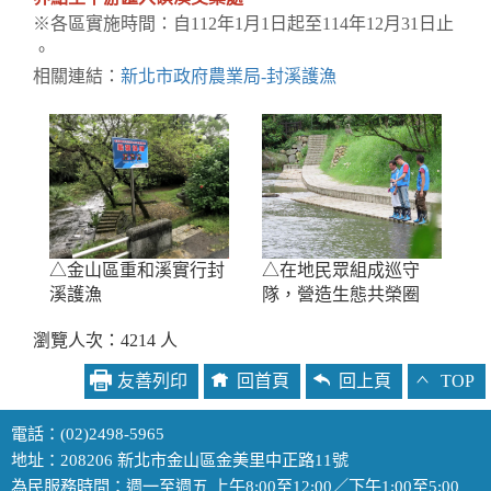
※各區實施時間：自112年1月1日起至114年12月31日止
。
相關連結：
新北市政府農業局-封溪護漁
△金山區重和溪實行封
△在地民眾組成巡守
溪護漁
隊，營造生態共榮圈
瀏覽人次：4214 人
友善列印
回首頁
回上頁
TOP
電話：(02)2498-5965
地址：208206 新北市金山區金美里中正路11號
為民服務時間：週一至週五 上午8:00至12:00／下午1:00至5:00